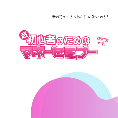
新NISAってNISAじゃないの!？