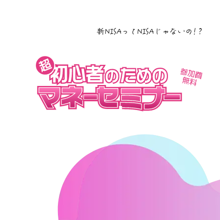
新NISAってNISAじゃないの!？